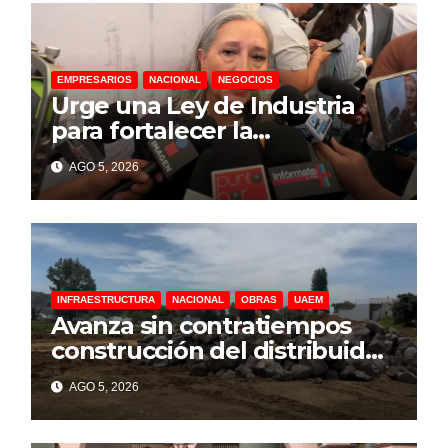
EMPRESARIOS
NACIONAL
NEGOCIOS
Urge una Ley de Industria
para fortalecer la
manufactura en México:
AGO 5, 2026
Canacintra
INFRAESTRUCTURA
NACIONAL
OBRAS
UAEM
Avanza sin contratiempos
construcción del distribuidor
vial de la UAEM en
AGO 5, 2026
Cuernavaca