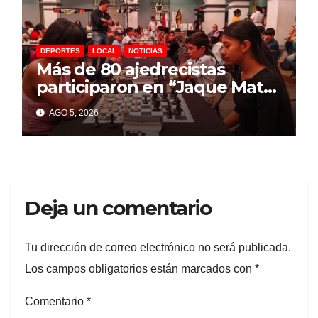
DEPORTES
LOCAL
NOTICIAS
Más de 80 ajedrecistas
participaron en “Jaque Mate
Cuernavaca”
AGO 5, 2026
Deja un comentario
Tu dirección de correo electrónico no será publicada.
Los campos obligatorios están marcados con
*
Comentario
*