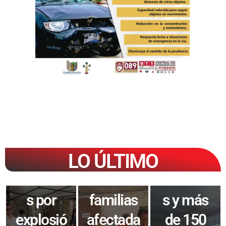
Accione
s
Brindan
perman
atención
entes de
jurídica
Mantien
segurida
a
e SEDIF
d y Plan
persona
apoyo
Cuautla
LO ÚLTIMO
s
alimenta
dejan 58
afectada
rio a
detenido
s por
familias
s y más
explosió
afectada
de 150