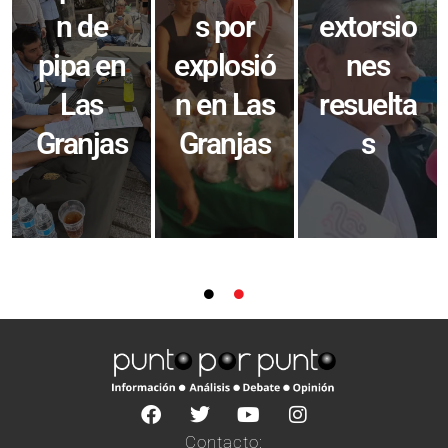
n de
s por
extorsio
pipa en
explosió
nes
Las
n en Las
resuelta
Granjas
Granjas
s
Contacto: