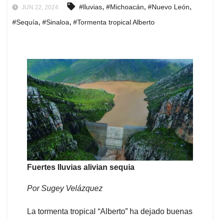
,
,
,
#lluvias
#Michoacán
#Nuevo León
JUN 22, 2024
,
,
#Sequía
#Sinaloa
#Tormenta tropical Alberto
Fuertes lluvias alivian sequia
Por Sugey Velázquez
La tormenta tropical “Alberto” ha dejado buenas