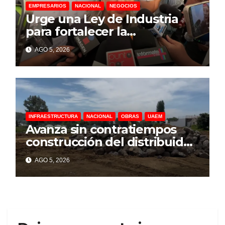
EMPRESARIOS
NACIONAL
NEGOCIOS
Urge una Ley de Industria
para fortalecer la
manufactura en México:
AGO 5, 2026
Canacintra
INFRAESTRUCTURA
NACIONAL
OBRAS
UAEM
Avanza sin contratiempos
construcción del distribuidor
vial de la UAEM en
AGO 5, 2026
Cuernavaca