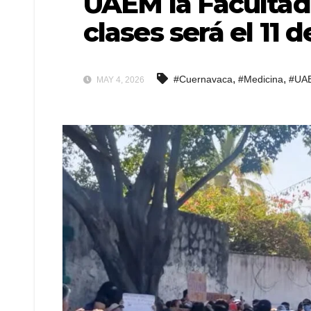
UAEM la Facultad
clases será el 11 
,
,
#Cuernavaca
#Medicina
#UA
MAY 4, 2026