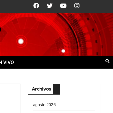
°C
10 Ago
+21°C
11 Ago
+21°C
N VIVO
Archivos
agosto 2026