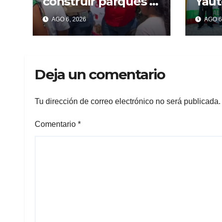
construir parques y
Yaut
centros deportivos
a jó
AGO 6, 2026
AGO 6
para prevenir
cam
violencia y
Lam
adicciones en
com
Cuernavaca
inte
Deja un comentario
Tu dirección de correo electrónico no será publicada.
Comentario
*