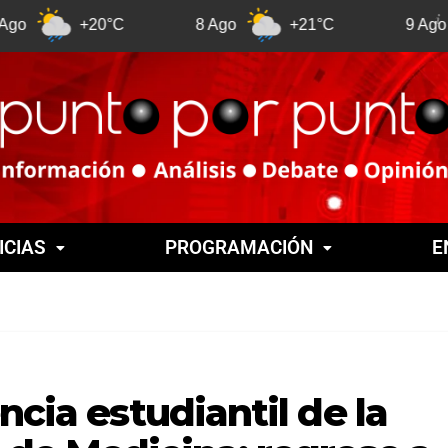
+20°C
8 Ago
+21°C
9 Ago
+21
ICIAS
PROGRAMACIÓN
E
ncia estudiantil de la