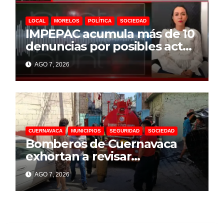
LOCAL
MORELOS
POLÍTICA
SOCIEDAD
IMPEPAC acumula más de 10
denuncias por posibles actos
anticipados de campaña
AGO 7, 2026
rumbo a 2027
CUERNAVACA
MUNICIPIOS
SEGURIDAD
SOCIEDAD
Bomberos de Cuernavaca
exhortan a revisar
instalaciones de gas para
AGO 7, 2026
prevenir incidentes