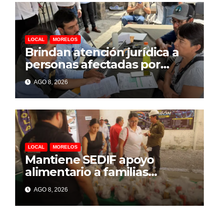
LOCAL
MORELOS
Brindan atención jurídica a
personas afectadas por
explosión de pipa en Las
AGO 8, 2026
Granjas
LOCAL
MORELOS
Mantiene SEDIF apoyo
alimentario a familias
afectadas por explosión en
AGO 8, 2026
Las Granjas