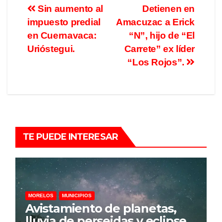
Sin aumento al
Detienen en
impuesto predial
Amacuzac a Erick
en Cuernavaca:
“N”, hijo de “El
Urióstegui.
Carrete” ex líder
“Los Rojos”.
TE PUEDE INTERESAR
MORELOS
MUNICIPIOS
Avistamiento de planetas,
lluvia de perseidas y eclipse