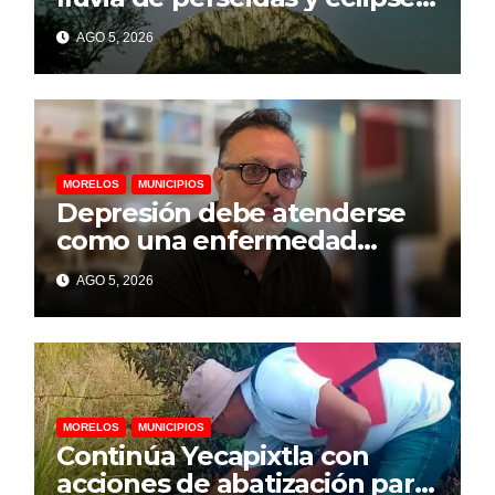
parcial llegarán a
AGO 5, 2026
Chalcatzingo en agosto
MORELOS
MUNICIPIOS
Depresión debe atenderse
como una enfermedad
mental para prevenir el
AGO 5, 2026
suicidio: psicólogo
MORELOS
MUNICIPIOS
Continúa Yecapixtla con
acciones de abatización para