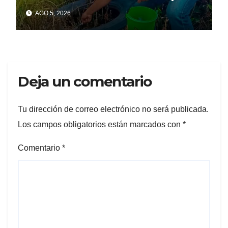
prevenir dengue, zika y
AGO 5, 2026
chikungunya
Deja un comentario
Tu dirección de correo electrónico no será publicada.
Los campos obligatorios están marcados con
*
Comentario
*