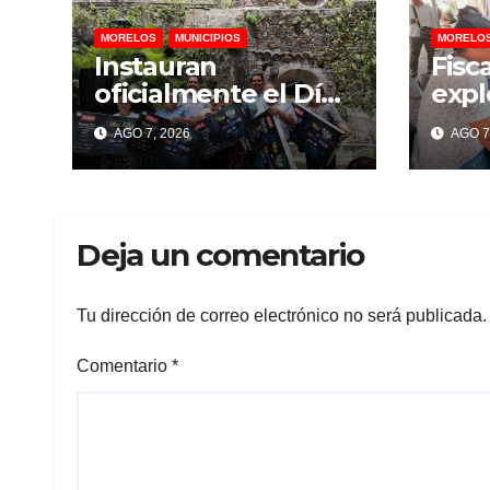
MORELOS
MUNICIPIOS
MORELO
Instauran
Fisc
oficialmente el Día
expl
del Comerciante en
Gran
AGO 7, 2026
AGO 7
Temixco
per
lesi
denu
dañ
Deja un comentario
Tu dirección de correo electrónico no será publicada.
Comentario
*