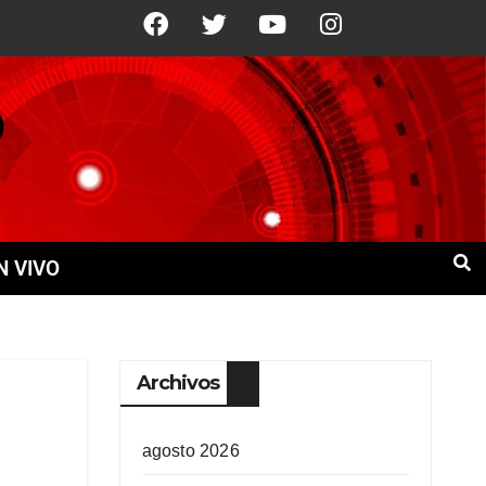
11 Ago
+22°C
12 Ago
+22°C
N VIVO
Archivos
agosto 2026