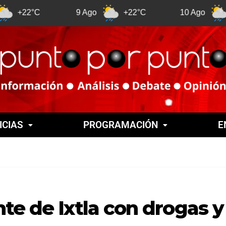
2°C
9 Ago
+22°C
10 Ago
+21°C
ICIAS
PROGRAMACIÓN
E
te de Ixtla con drogas y