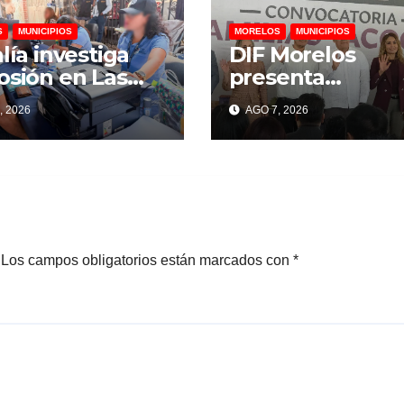
S
MUNICIPIOS
MORELOS
MUNICIPIOS
alía investiga
DIF Morelos
osión en Las
presenta
jas; suman 22
convocatoria pa
, 2026
AGO 7, 2026
sonas
familias de acog
onadas y 12
ncias por
os
Los campos obligatorios están marcados con
*