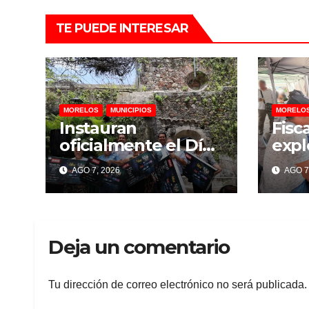
TE PUEDE INTERESAR
MORELOS
MUNICIPIOS
MORELO
Instauran
Fisc
oficialmente el Día
expl
del Comerciante en
Gran
AGO 7, 2026
AGO 7
Temixco
per
lesi
denu
dañ
Deja un comentario
Tu dirección de correo electrónico no será publicada.