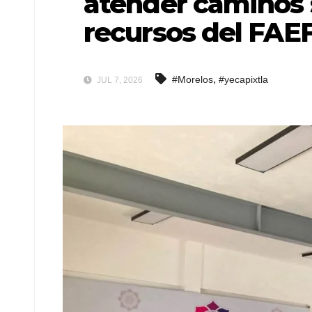
atender caminos
recursos del FA
,
#Morelos
#yecapixtla
JUL 7, 2026