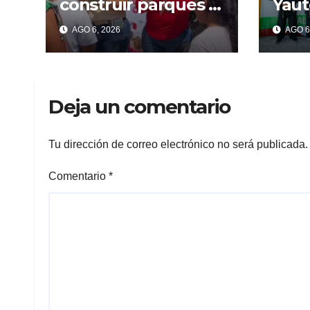
construir parques y
Yaut
centros deportivos
a jó
AGO 6, 2026
AGO 6
para prevenir
cam
violencia y
Lam
adicciones en
com
Cuernavaca
inte
Deja un comentario
Tu dirección de correo electrónico no será publicada.
Comentario
*