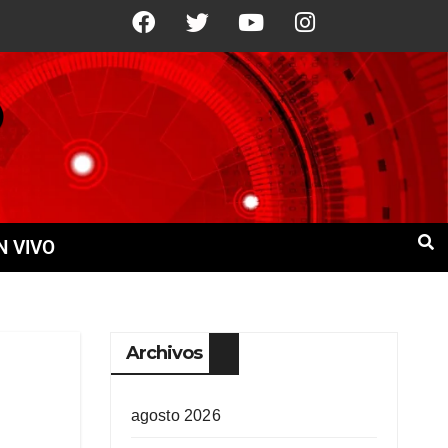
21°C
10 Ago
+21°C
11 Ago
+21°
N VIVO
Archivos
agosto 2026