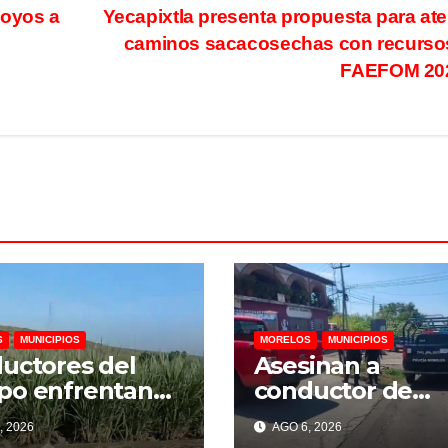
poyos a
Yecapixtla presenta propuesta para at
caminos sacacosechas con recurso
FAEFOM 20
S
MUNICIPIOS
MORELOS
MUNICIPIOS
uctores del
Asesinan a
po enfrentan
conductor de
s por falta de
mototaxi en acc
, 2026
AGO 6, 2026
nciamiento,
a la colonia