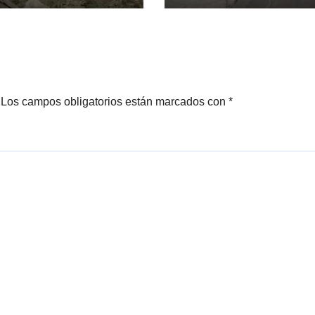
erte
Cazahuates, en
esentante
Tlayacapan
ero
Los campos obligatorios están marcados con
*