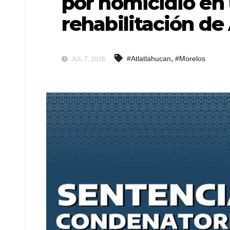
por homicidio en
rehabilitación de
,
#Atlatlahucan
#Morelos
JUL 7, 2026