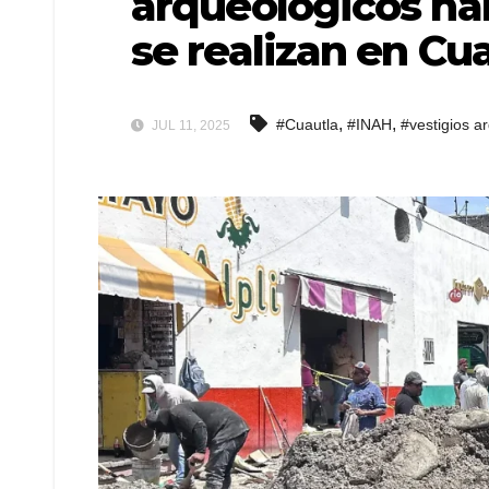
arqueológicos ha
se realizan en Cu
,
,
#Cuautla
#INAH
#vestigios a
JUL 11, 2025