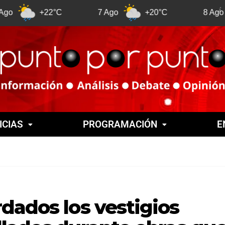
+22°C
7 Ago
+20°C
8 Ago
+21
ICIAS
PROGRAMACIÓN
E
dados los vestigios