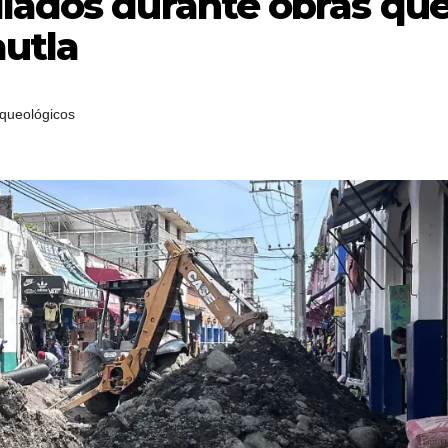
llados durante obras qu
autla
rqueológicos