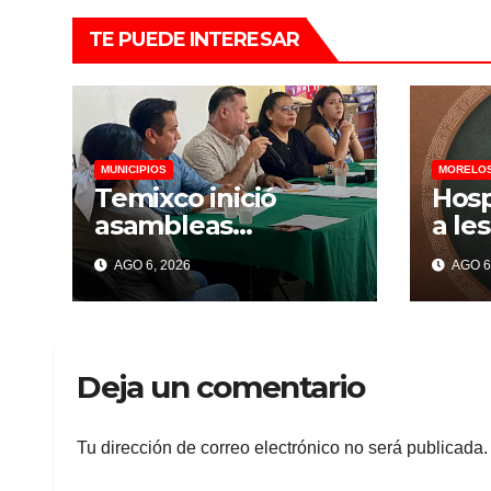
TE PUEDE INTERESAR
MUNICIPIOS
MORELO
Temixco inició
Hosp
asambleas
a le
ciudadanas para
pipa
AGO 6, 2026
AGO 6
atender
fall
necesidades de las
el g
colonias
More
Deja un comentario
Tu dirección de correo electrónico no será publicada.