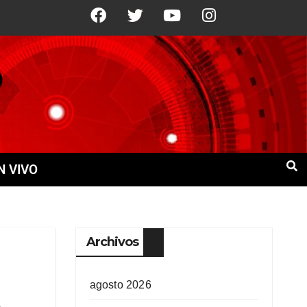
°C
9 Ago
+22°C
10 Ago
+21°C
N VIVO
Archivos
agosto 2026