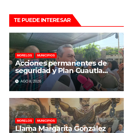
TE PUEDE INTERESAR
MORELOS
MUNICIPIOS
Acciones permanentes de
seguridad y Plan Cuautla
dejan 58 detenidos y más de
AGO 8, 2026
150 extorsiones resueltas
MORELOS
MUNICIPIOS
Llama Margarita González