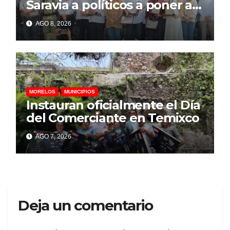
Saravia a políticos a poner al
pueblo por encima de
AGO 8, 2026
intereses personales
MORELOS
MUNICIPIOS
Instauran oficialmente el Día
del Comerciante en Temixco
AGO 7, 2026
Deja un comentario