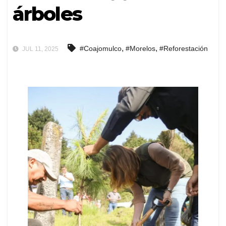
árboles
,
,
#Coajomulco
#Morelos
#Reforestación
JUL 11, 2025