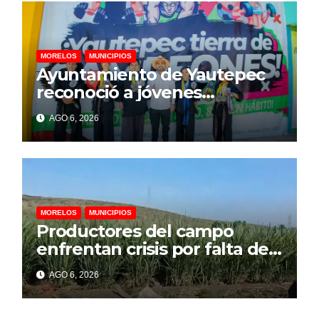
MORELOS
MUNICIPIOS
Ayuntamiento de Yautepec
reconoció a jóvenes
campeones de Lima Lama
AGO 6, 2026
rumbo a competencia
internacional
MORELOS
MUNICIPIOS
Productores del campo
enfrentan crisis por falta de
financiamiento, advierte
AGO 6, 2026
representante cañero