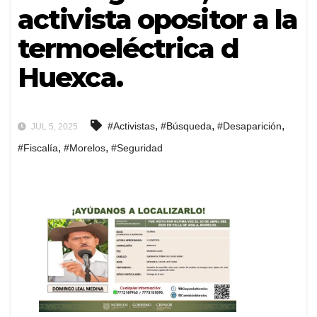
activista opositor a la
termoeléctrica d
Huexca.
,
,
,
#Activistas
#Búsqueda
#Desaparición
JUL 5, 2025
,
,
#Fiscalía
#Morelos
#Seguridad