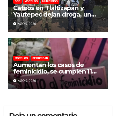
FGE
MORELOS
MUNICIPIOS
Cateos en Tlaltizapán y
Yautepec dejan droga, un
arma artesanal y
AGO 9, 2026
motocicletas desvalijadas
MORELOS
SEGURIDAD
Aumentan los casos de
feminicidio, se cumplen 11
años de la Alerta de Violencia
AGO 9, 2026
de Género y no funciona por
omisiones: CIDH
Deja un comentario