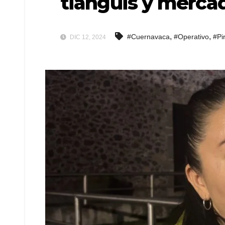
tianguis y merca
,
,
#Cuernavaca
#Operativo
#Pi
DIC 12, 2024