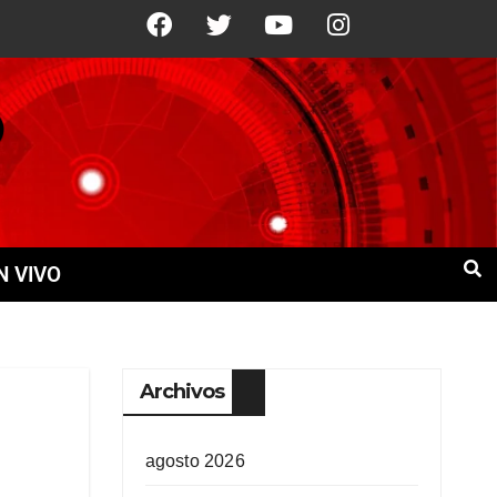
°C
9 Ago
+22°C
10 Ago
+21°C
N VIVO
Archivos
agosto 2026