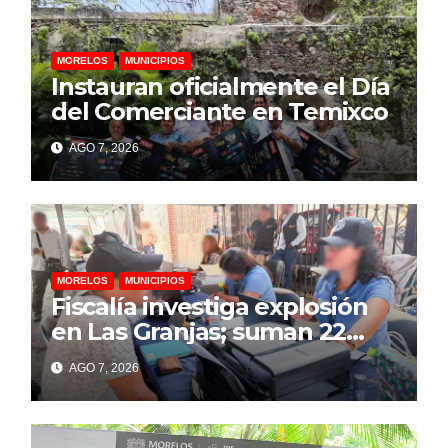
MORELOS
MUNICIPIOS
Instauran oficialmente el Día
del Comerciante en Temixco
AGO 7, 2026
MORELOS
MUNICIPIOS
Fiscalía investiga explosión
en Las Granjas; suman 22
personas lesionadas y 12
AGO 7, 2026
denuncias por daños