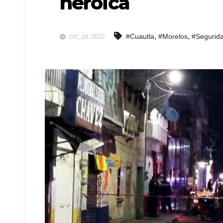
heroica
,
,
#Cuautla
#Morelos
#Segurid
DIC 29, 2022