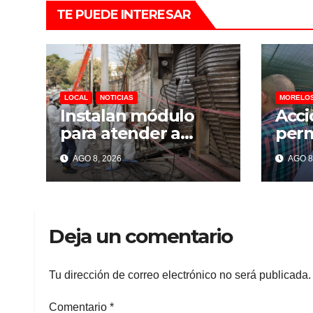
TE PUEDE INTERESAR
LOCAL
NOTICIAS
MORELO
Instalan módulo
Acci
para atender a
per
familias afectadas
segu
AGO 8, 2026
AGO 8
por explosión en
Cuau
Las Granjas
dete
150 
resu
Deja un comentario
Tu dirección de correo electrónico no será publicada.
Comentario
*