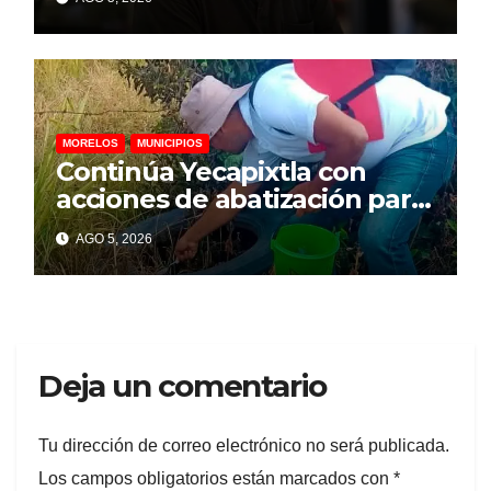
suicidio: psicólogo
MORELOS
MUNICIPIOS
Continúa Yecapixtla con
acciones de abatización para
prevenir dengue, zika y
AGO 5, 2026
chikungunya
Deja un comentario
Tu dirección de correo electrónico no será publicada.
Los campos obligatorios están marcados con
*