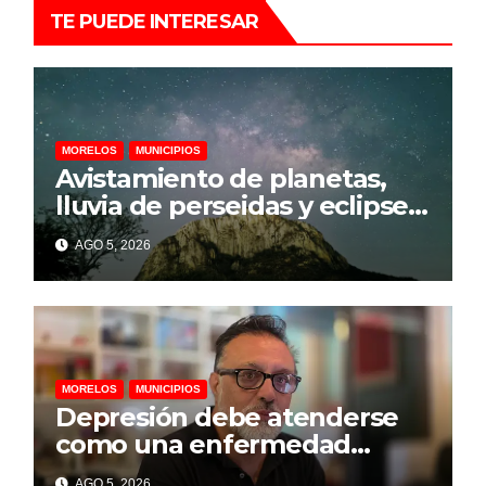
TE PUEDE INTERESAR
MORELOS
MUNICIPIOS
Avistamiento de planetas,
lluvia de perseidas y eclipse
parcial llegarán a
AGO 5, 2026
Chalcatzingo en agosto
MORELOS
MUNICIPIOS
Depresión debe atenderse
como una enfermedad
mental para prevenir el
AGO 5, 2026