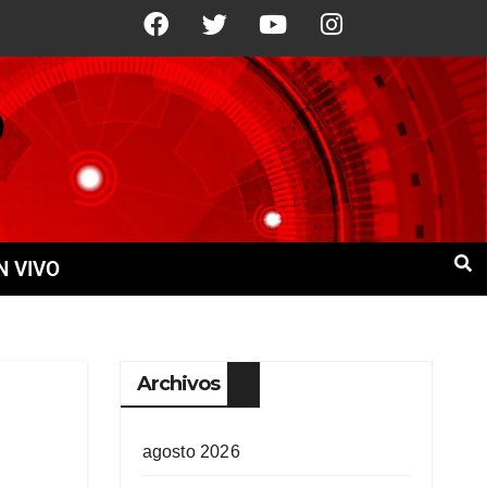
1°C
8 Ago
+22°C
9 Ago
+23°C
N VIVO
Archivos
agosto 2026