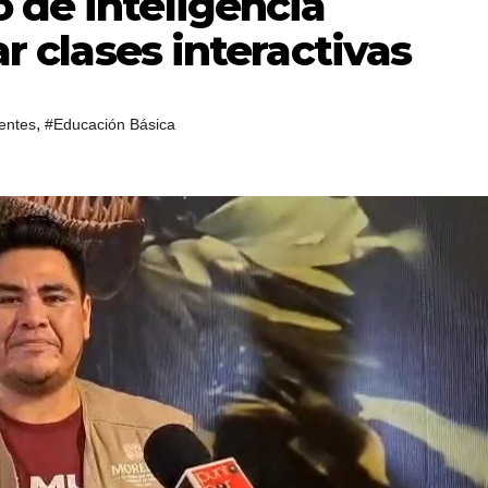
 de inteligencia
ar clases interactivas
,
entes
#Educación Básica