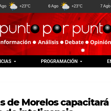
+23°C
6 Ago
+23°C
7 Ago
+2
ICIAS
PROGRAMACIÓN
E
s de Morelos capacitará