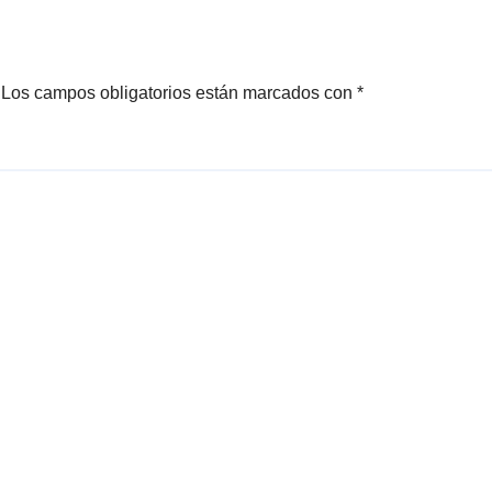
arranca
municipios
pultepec
Los campos obligatorios están marcados con
*