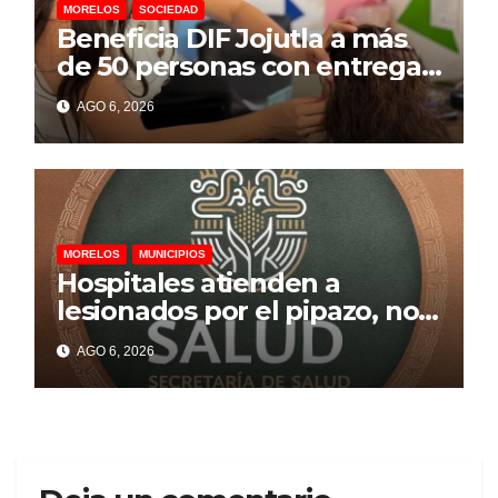
MORELOS
SOCIEDAD
Beneficia DIF Jojutla a más
de 50 personas con entrega
de auxiliares auditivos
AGO 6, 2026
MORELOS
MUNICIPIOS
Hospitales atienden a
lesionados por el pipazo, no
hay fallecidos, informó el
AGO 6, 2026
gobierno de Morelos