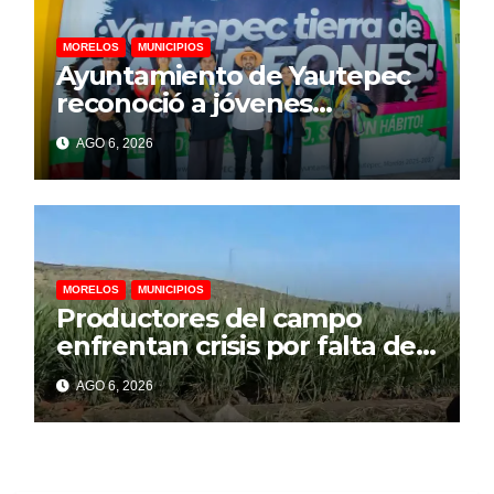
MORELOS
MUNICIPIOS
Ayuntamiento de Yautepec
reconoció a jóvenes
campeones de Lima Lama
AGO 6, 2026
rumbo a competencia
internacional
MORELOS
MUNICIPIOS
Productores del campo
enfrentan crisis por falta de
financiamiento, advierte
AGO 6, 2026
representante cañero