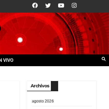
1°C
11 Ago
+22°C
12 Ago
+22°C
N VIVO
Archivos
agosto 2026