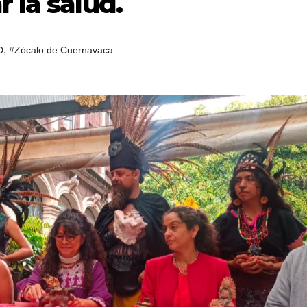
 la salud.
,
D
#Zócalo de Cuernavaca