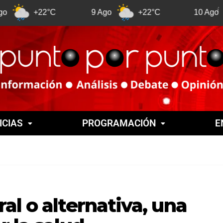
+22°C
9 Ago
+22°C
10 Ago
+2
ICIAS
PROGRAMACIÓN
E
al o alternativa, una