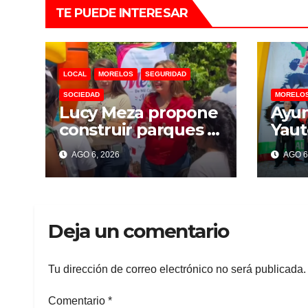
TE PUEDE INTERESAR
LOCAL
MORELOS
SEGURIDAD
SOCIEDAD
MORELO
Lucy Meza propone
Ayu
construir parques y
Yaut
centros deportivos
a jó
AGO 6, 2026
AGO 6
para prevenir
cam
violencia y
Lam
adicciones en
com
Cuernavaca
inte
Deja un comentario
Tu dirección de correo electrónico no será publicada.
Comentario
*