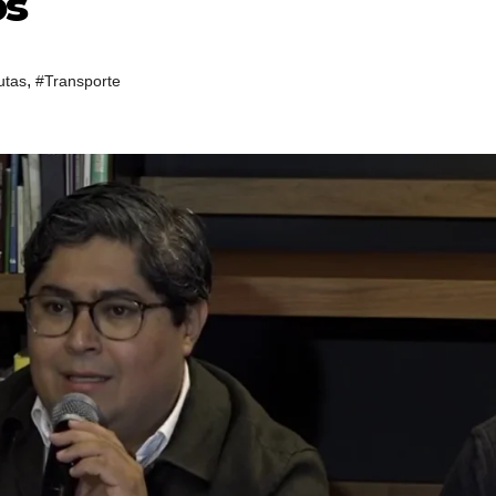
os
,
utas
#Transporte