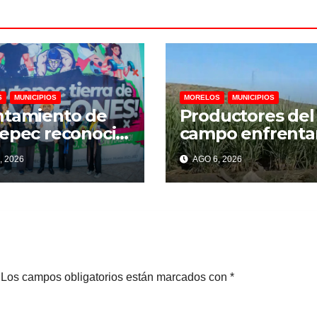
S
MUNICIPIOS
MORELOS
MUNICIPIOS
ntamiento de
Productores del
epec reconoció
campo enfrenta
venes
crisis por falta d
, 2026
AGO 6, 2026
peones de Lima
financiamiento,
a rumbo a
advierte
petencia
representante
rnacional
cañero
Los campos obligatorios están marcados con
*