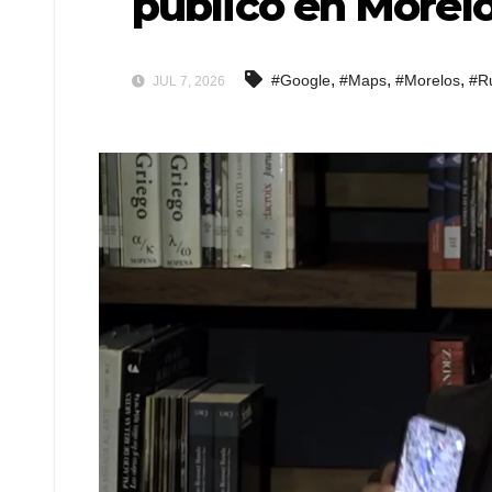
público en Morel
,
,
,
#Google
#Maps
#Morelos
#R
JUL 7, 2026