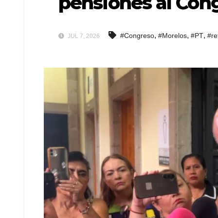
pensiones al Con
,
,
,
#Congreso
#Morelos
#PT
#re
JUL 7, 2026