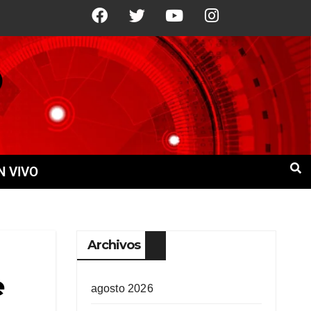
21°C
9 Ago
+22°C
10 Ago
+21°
N VIVO
Archivos
e
agosto 2026