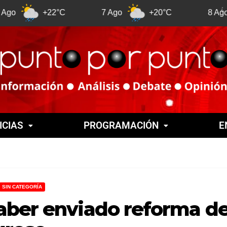
+22°C
7 Ago
+20°C
8 Ago
+
ICIAS
PROGRAMACIÓN
E
SIN CATEGORÍA
aber enviado reforma d