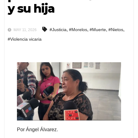
y su hija
,
,
,
,
#Justicia
#Morelos
#Muerte
#Nietos
MAY 11, 2026
#Violencia vicaria
Por Ángel Álvarez.