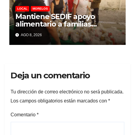
LOCAL
MORELOS
Mantiene SEDIF apoyo
alimentario a familias
afectadas por explosión en
AGO 8, 2026
Las Granjas
Deja un comentario
Tu dirección de correo electrónico no será publicada.
Los campos obligatorios están marcados con
*
Comentario
*