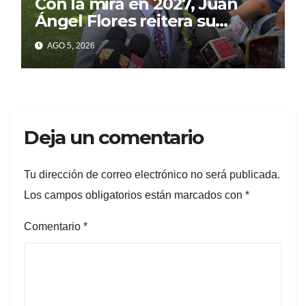
Con la mira en 2027, Juan
Ángel Flores reitera su
intención de buscar la
AGO 5, 2026
alcaldía de Cuernavaca
Deja un comentario
Tu dirección de correo electrónico no será publicada.
Los campos obligatorios están marcados con
*
Comentario
*