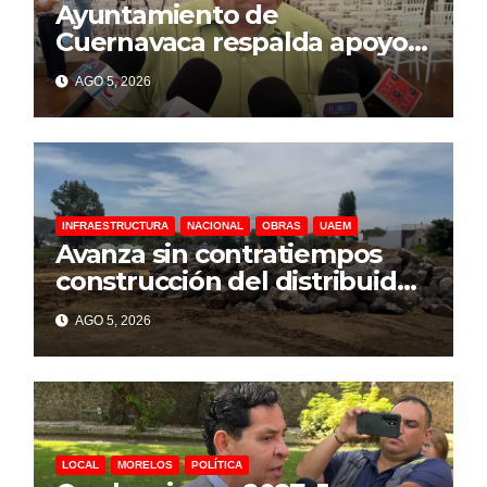
Ayuntamiento de
Cuernavaca respalda apoyo a
la industria audiovisual
AGO 5, 2026
INFRAESTRUCTURA
NACIONAL
OBRAS
UAEM
Avanza sin contratiempos
construcción del distribuidor
vial de la UAEM en
AGO 5, 2026
Cuernavaca
LOCAL
MORELOS
POLÍTICA