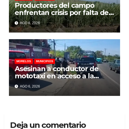
Productores del campo
enfrentan crisis por falta de
financiamiento, advierte
AGO 6, 2026
representante cañero
MORELOS
MUNICIPIOS
Asesinan a conductor de
mototaxi en acceso a la
colonia Cazahuates, en
AGO 6, 2026
Tlayacapan
Deja un comentario