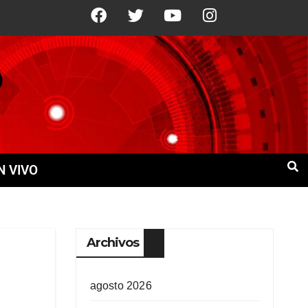
+22°C
12 Ago
+22°C
13 Ago
+19
N VIVO
Archivos
agosto 2026