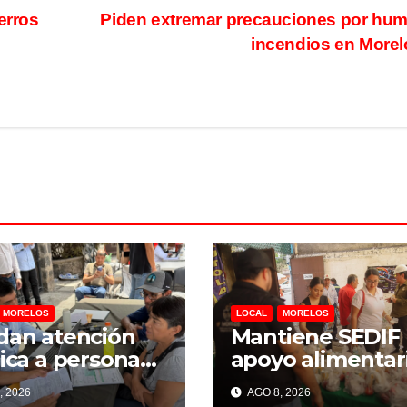
erros
Piden extremar precauciones por hu
incendios en More
MORELOS
LOCAL
MORELOS
dan atención
Mantiene SEDIF
dica a personas
apoyo alimentar
tadas por
familias afectad
, 2026
AGO 8, 2026
osión de pipa
por explosión e