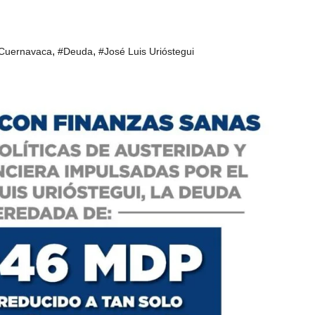
,
,
 Cuernavaca
#Deuda
#José Luis Urióstegui