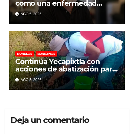
como una enfermedad
mental para prevenir el
AGO 5, 2026
suicidio: psicólogo
MORELOS
MUNICIPIOS
Continúa Yecapixtla con
acciones de abatización para
prevenir dengue, zika y
AGO 5, 2026
chikungunya
Deja un comentario