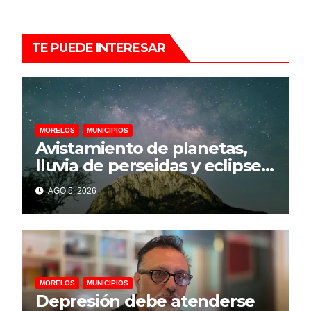
TE PUEDE INTERESAR
MORELOS
MUNICIPIOS
Avistamiento de planetas,
lluvia de perseidas y eclipse
parcial llegarán a
AGO 5, 2026
Chalcatzingo en agosto
MORELOS
MUNICIPIOS
Depresión debe atenderse