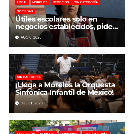
LOCAL
MORELOS
NEGOCIOS
SIN CATEGORÍA
SOCIEDAD
Útiles escolares solo en
negocios establecidos, pide
la Profeco a padres de
AGO 6, 2026
familia
SIN CATEGORÍA
¡Llega a Morelos la Orquesta
Sinfónica Infantil de México!
JUL 31, 2026
EDUCACIÓN
MORELOS
MUNICIPIOS
SIN CATEGORÍA