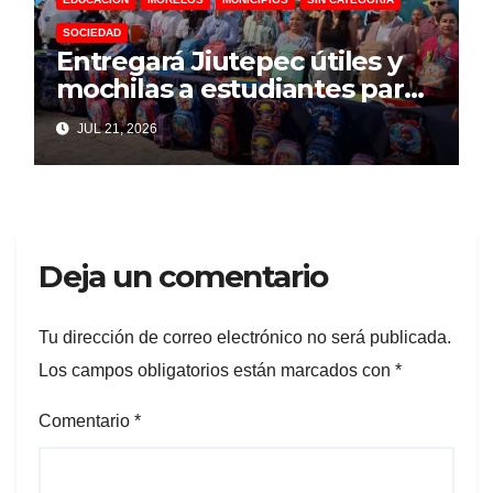
SOCIEDAD
Entregará Jiutepec útiles y
mochilas a estudiantes para
el próximo ciclo escolar
JUL 21, 2026
Deja un comentario
Tu dirección de correo electrónico no será publicada.
Los campos obligatorios están marcados con
*
Comentario
*