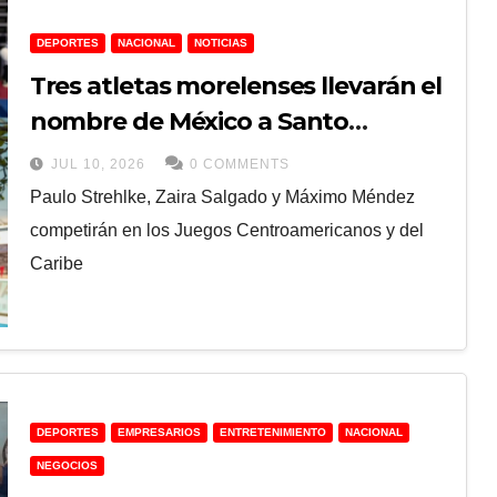
DEPORTES
NACIONAL
NOTICIAS
Tres atletas morelenses llevarán el
nombre de México a Santo
Domingo
JUL 10, 2026
0 COMMENTS
Paulo Strehlke, Zaira Salgado y Máximo Méndez
competirán en los Juegos Centroamericanos y del
Caribe
DEPORTES
EMPRESARIOS
ENTRETENIMIENTO
NACIONAL
NEGOCIOS