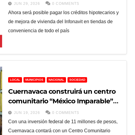
conveniencia
JUN 29, 2026
0 COMMENTS
Ahora será posible pagar los créditos hipotecarios y
de mejora de vivienda del Infonavit en tiendas de
conveniencia de todo el país
LOCAL
MUNICIPIOS
NACIONAL
SOCIEDAD
Cuernavaca construirá un centro
comunitario “México Imparable”
con recursos federales
JUN 19, 2026
0 COMMENTS
Con una inversión federal de 11 millones de pesos,
Cuernavaca contará con un Centro Comunitario