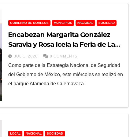
GOBIERNO DE MORELOS
MUNICIPIOS
NACIONAL
SOCIEDAD
⁠Encabezan Margarita González
Saravia y Rosa Icela la Feria de La
Paz en Cuernavaca
JUL 1, 2026
0 COMMENTS
Como parte de la Estrategia Nacional de Seguridad
del Gobierno de México, este miércoles se realizó en
el parque Alameda de Cuernavaca
LOCAL
NACIONAL
SOCIEDAD