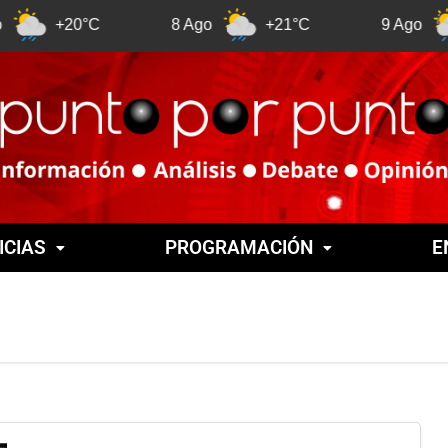
°C
8 Ago
+21°C
9 Ago
+21°C
ICIAS
PROGRAMACIÓN
E