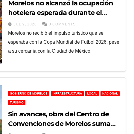
Morelos no alcanzó la ocupación
hotelera esperada durante el
Mundial 2026
JUL 9, 2026
0 COMMENTS
Morelos no recibió el impulso turístico que se
esperaba con la Copa Mundial de Futbol 2026, pese
a su cercanía con la Ciudad de México.
GOBIERNO DE MORELOS
INFRAESTRUCTURA
LOCAL
NACIONAL
TURISMO
Sin avances, obra del Centro de
Convenciones de Morelos suma
meses de atraso