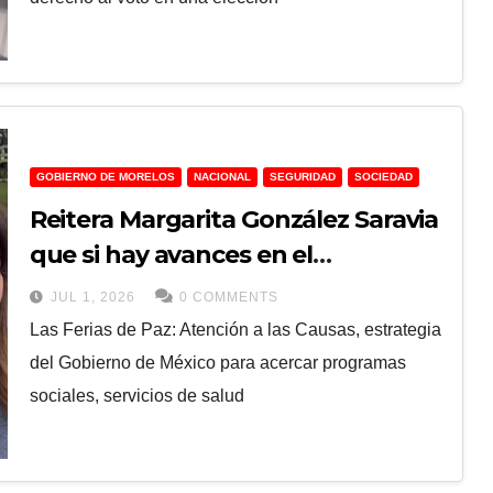
GOBIERNO DE MORELOS
NACIONAL
SEGURIDAD
SOCIEDAD
Reitera Margarita González Saravia
que si hay avances en el
mejoramiento de la seguridad
JUL 1, 2026
0 COMMENTS
Las Ferias de Paz: Atención a las Causas, estrategia
del Gobierno de México para acercar programas
sociales, servicios de salud