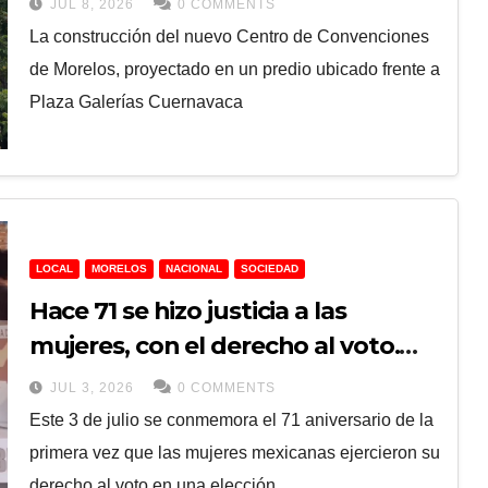
JUL 8, 2026
0 COMMENTS
La construcción del nuevo Centro de Convenciones
de Morelos, proyectado en un predio ubicado frente a
Plaza Galerías Cuernavaca
LOCAL
MORELOS
NACIONAL
SOCIEDAD
Hace 71 se hizo justicia a las
mujeres, con el derecho al voto.
Persisten retos para garantizar la
JUL 3, 2026
0 COMMENTS
igualdad sustantiva, dicen
Este 3 de julio se conmemora el 71 aniversario de la
especialistas
primera vez que las mujeres mexicanas ejercieron su
derecho al voto en una elección