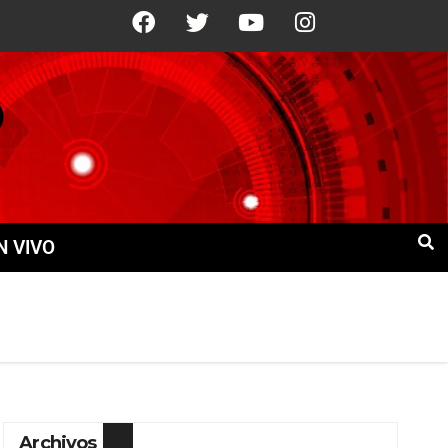
10 Ago
+21°C
11 Ago
+21°C
N VIVO
Archivos