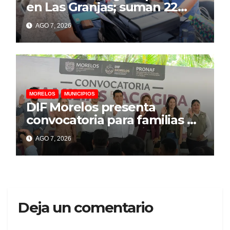
en Las Granjas; suman 22
personas lesionadas y 12
AGO 7, 2026
denuncias por daños
MORELOS
MUNICIPIOS
DIF Morelos presenta
convocatoria para familias de
acogida
AGO 7, 2026
Deja un comentario