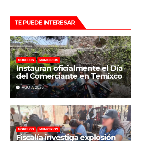
TE PUEDE INTERESAR
MORELOS
MUNICIPIOS
Instauran oficialmente el Día
del Comerciante en Temixco
AGO 7, 2026
MORELOS
MUNICIPIOS
Fiscalía investiga explosión