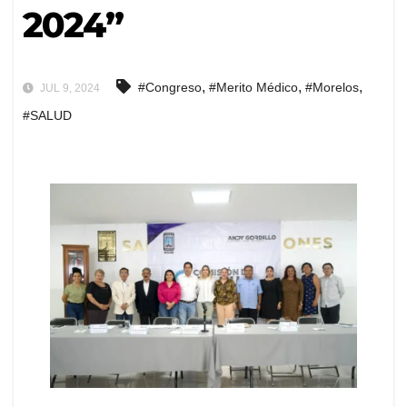
2024”
,
,
,
#Congreso
#Merito Médico
#Morelos
JUL 9, 2024
#SALUD