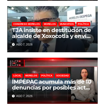
eje de desarrollo económico
CONGRESO MORELOS
MORELOS
MUNICIPIOS
POLÍTICA
TJA insiste en destitución de
alcalde de Xoxocotla y envía
segunda solicitud al
AGO 7, 2026
Congreso de Morelos
LOCAL
MORELOS
POLÍTICA
SOCIEDAD
IMPEPAC acumula más de 10
denuncias por posibles actos
anticipados de campaña
AGO 7, 2026
rumbo a 2027