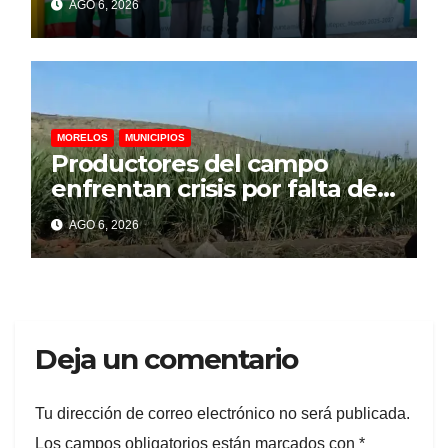
AGO 6, 2026
rumbo a competencia
internacional
MORELOS
MUNICIPIOS
Productores del campo
enfrentan crisis por falta de
financiamiento, advierte
AGO 6, 2026
representante cañero
Deja un comentario
Tu dirección de correo electrónico no será publicada.
Los campos obligatorios están marcados con
*