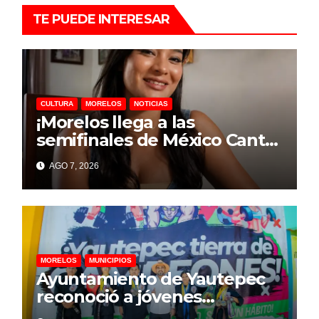
TE PUEDE INTERESAR
CULTURA
MORELOS
NOTICIAS
¡Morelos llega a las
semifinales de México Canta
2026!
AGO 7, 2026
MORELOS
MUNICIPIOS
Ayuntamiento de Yautepec
reconoció a jóvenes
campeones de Lima Lama