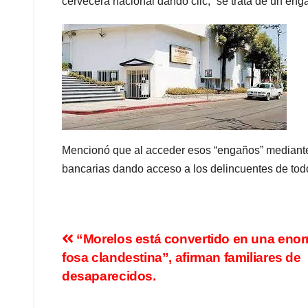
cervecera nacional dando clic, “se trata de un eng
Mencionó que al acceder esos “engaños” mediante 
bancarias dando acceso a los delincuentes de todo
“Morelos está convertido en una eno
fosa clandestina”, afirman familiares de
desaparecidos.