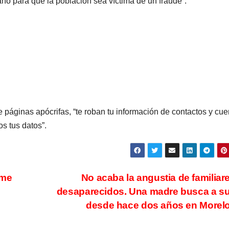
año para que la población sea víctima de un fraude”.
páginas apócrifas, “te roban tu información de contactos y cue
s tus datos”.
rme
No acaba la angustia de familiar
desaparecidos. Una madre busca a su
desde hace dos años en Morel