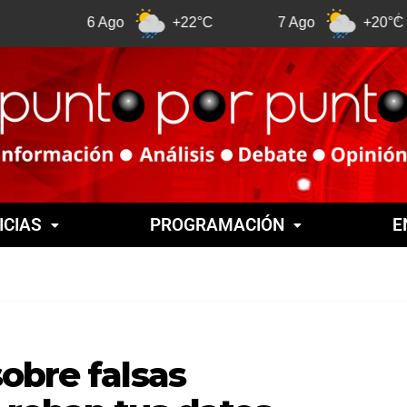
6 Ago
+22°C
7 Ago
+20°C
ICIAS
PROGRAMACIÓN
E
obre falsas