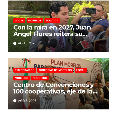
LOCAL
MORELOS
POLÍTICA
Con la mira en 2027, Juan
Ángel Flores reitera su
intención de buscar la
AGO 5, 2026
alcaldía de Cuernavaca
EMPRESARIOS
GOBIERNO DE MORELOS
LOCAL
MORELOS
NEGOCIOS
Centro de Convenciones y
100 cooperativas, eje de la
estrategia de Margarita
AGO 5, 2026
González para detonar la
economía de Morelos