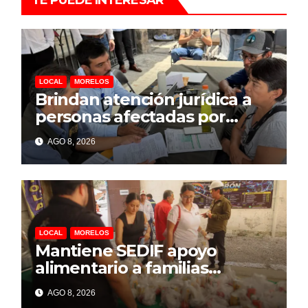
LOCAL
MORELOS
Brindan atención jurídica a
personas afectadas por
explosión de pipa en Las
AGO 8, 2026
Granjas
LOCAL
MORELOS
Mantiene SEDIF apoyo
alimentario a familias
afectadas por explosión en
AGO 8, 2026
Las Granjas