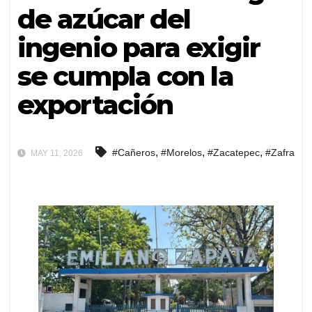
de azúcar del
ingenio para exigir
se cumpla con la
exportación
,
,
,
#Cañeros
#Morelos
#Zacatepec
#Zafra
MAY 11, 2026