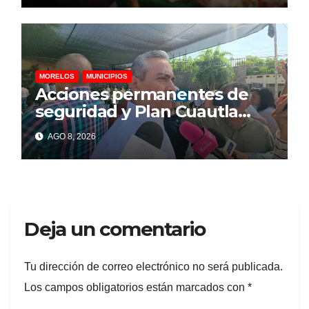
MORELOS
MUNICIPIOS
Acciones permanentes de
seguridad y Plan Cuautla
dejan 58 detenidos y más de
AGO 8, 2026
150 extorsiones resueltas
Deja un comentario
Tu dirección de correo electrónico no será publicada.
Los campos obligatorios están marcados con
*