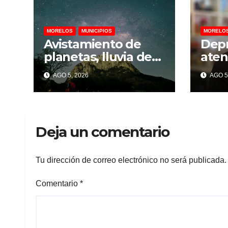
MORELOS
MUNICIPIOS
MORELO
Avistamiento de
Depr
planetas, lluvia de
ate
perseidas y eclipse
una
AGO 5, 2026
AGO 5
parcial llegarán a
ment
Chalcatzingo en
preve
agosto
psic
Deja un comentario
Tu dirección de correo electrónico no será publicada.
Comentario
*