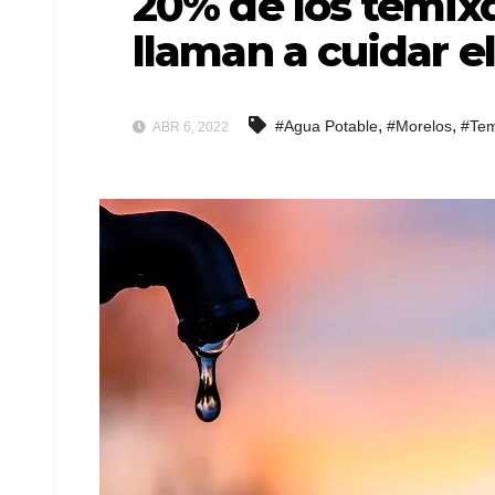
20% de los temix
llaman a cuidar e
,
,
#Agua Potable
#Morelos
#Tem
ABR 6, 2022