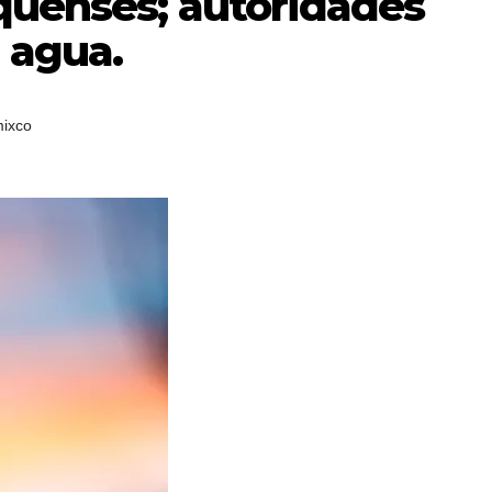
quenses; autoridades
l agua.
ixco