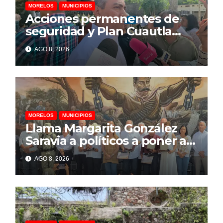
MORELOS
MUNICIPIOS
Acciones permanentes de
seguridad y Plan Cuautla
dejan 58 detenidos y más de
AGO 8, 2026
150 extorsiones resueltas
MORELOS
MUNICIPIOS
Llama Margarita González
Saravia a políticos a poner al
pueblo por encima de
AGO 8, 2026
intereses personales