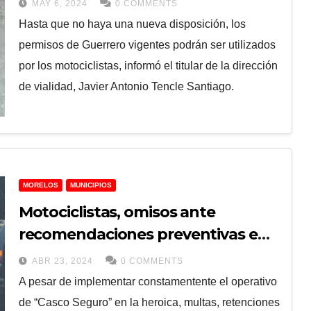
MAY 6, 2024
0 COMMENTS
Hasta que no haya una nueva disposición, los
permisos de Guerrero vigentes podrán ser utilizados
por los motociclistas, informó el titular de la dirección
de vialidad, Javier Antonio Tencle Santiago.
MORELOS
MUNICIPIOS
Motociclistas, omisos ante
recomendaciones preventivas e
implementación de programa
ABR 23, 2024
0 COMMENTS
“Casco seguro”: Vialidad
A pesar de implementar constamentente el operativo
de “Casco Seguro” en la heroica, multas, retenciones