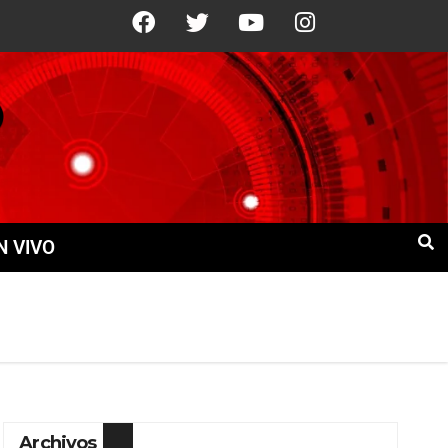
°C
10 Ago
+21°C
11 Ago
+21°C
N VIVO
Archivos