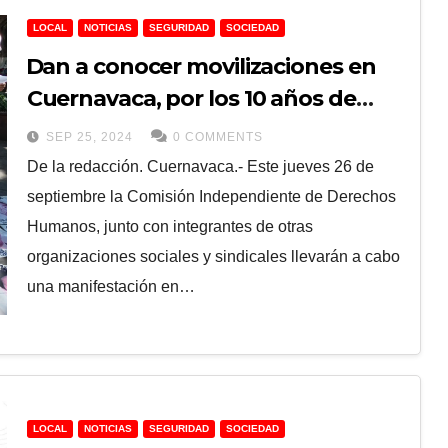
LOCAL
NOTICIAS
SEGURIDAD
SOCIEDAD
⁠Dan a conocer movilizaciones en
Cuernavaca, por los 10 años de
desaparición de normalistas de
SEP 25, 2024
0 COMMENTS
Ayotzinapa.
De la redacción. Cuernavaca.- Este jueves 26 de
septiembre la Comisión Independiente de Derechos
Humanos, junto con integrantes de otras
organizaciones sociales y sindicales llevarán a cabo
una manifestación en…
LOCAL
NOTICIAS
SEGURIDAD
SOCIEDAD