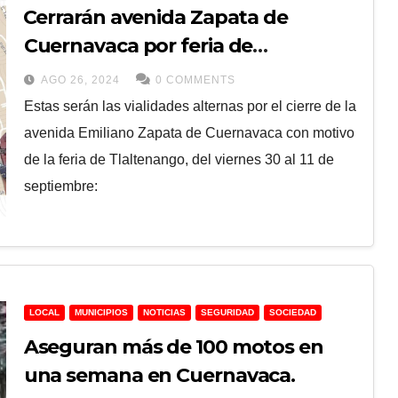
⁠Cerrarán avenida Zapata de
Cuernavaca por feria de
Tlaltenango a partir de este
AGO 26, 2024
0 COMMENTS
viernes
Estas serán las vialidades alternas por el cierre de la
avenida Emiliano Zapata de Cuernavaca con motivo
de la feria de Tlaltenango, del viernes 30 al 11 de
septiembre:
LOCAL
MUNICIPIOS
NOTICIAS
SEGURIDAD
SOCIEDAD
Aseguran más de 100 motos en
una semana en Cuernavaca.