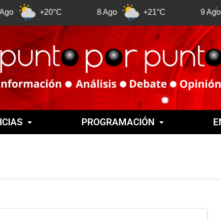
+20°C
8 Ago
+21°C
9 Ago
+21
ICIAS
PROGRAMACIÓN
E