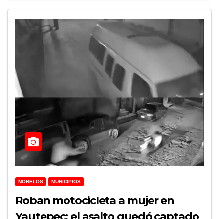
MORELOS
MUNICIPIOS
Roban motocicleta a mujer en
Yautepec; el asalto quedó captado