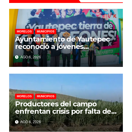
MORELOS
MUNICIPIOS
Ayuntamiento de Yautepec
reconoció a jóvenes
campeones de Lima Lama
AGO 6, 2026
rumbo a competencia
internacional
MORELOS
MUNICIPIOS
Productores del campo
enfrentan crisis por falta de
financiamiento, advierte
AGO 6, 2026
representante cañero