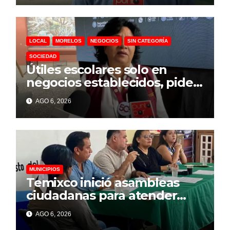
LOCAL
MORELOS
NEGOCIOS
SIN CATEGORÍA
SOCIEDAD
Útiles escolares solo en
negocios establecidos, pide
la Profeco a padres de
AGO 6, 2026
familia
MUNICIPIOS
Temixco inició asambleas
ciudadanas para atender
necesidades de las colonias
AGO 6, 2026