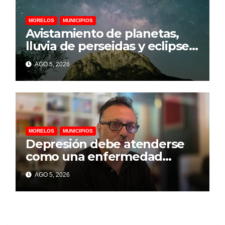
MORELOS
MUNICIPIOS
Avistamiento de planetas,
lluvia de perseidas y eclipse
parcial llegarán a
AGO 5, 2026
Chalcatzingo en agosto
MORELOS
MUNICIPIOS
Depresión debe atenderse
como una enfermedad
mental para prevenir el
AGO 5, 2026
suicidio: psicólogo