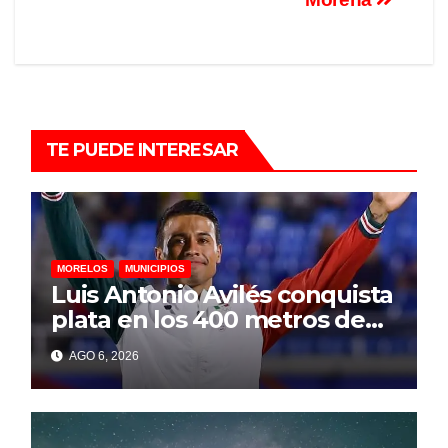
TE PUEDE INTERESAR
MORELOS
MUNICIPIOS
Luis Antonio Avilés conquista
plata en los 400 metros de
los Juegos
AGO 6, 2026
Centroamericanos y del
Caribe 2026