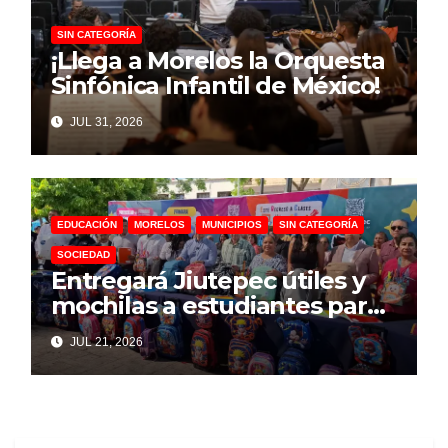
SIN CATEGORÍA
¡Llega a Morelos la Orquesta
Sinfónica Infantil de México!
JUL 31, 2026
EDUCACIÓN
MORELOS
MUNICIPIOS
SIN CATEGORÍA
SOCIEDAD
Entregará Jiutepec útiles y
mochilas a estudiantes para
el próximo ciclo escolar
JUL 21, 2026