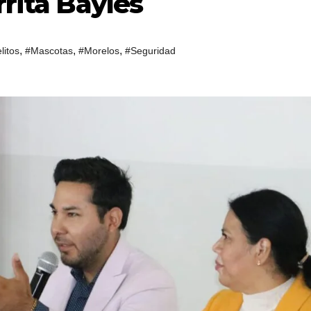
rrita Bayles
,
,
,
litos
#Mascotas
#Morelos
#Seguridad