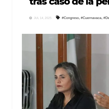
tras caso de la pe
,
,
#Congreso
#Cuernavaca
#De
JUL 14, 2025