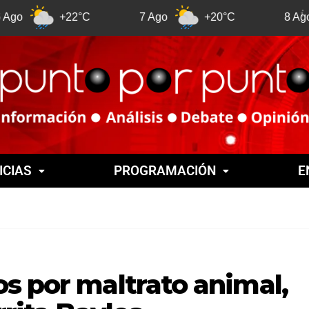
+22°C
7 Ago
+20°C
8 Ago
+2
ICIAS
PROGRAMACIÓN
E
s por maltrato animal,