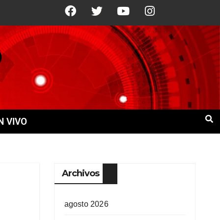
1°C
9 Ago
+22°C
10 Ago
+21°
N VIVO
Archivos
agosto 2026