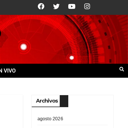
10 Ago
+21°C
11 Ago
+21°C
N VIVO
Archivos
agosto 2026