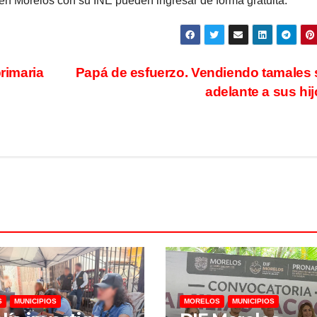
en Morelos con su INE pueden ingresar de forma gratuita.
primaria
Papá de esfuerzo. Vendiendo tamales
adelante a sus hi
S
MUNICIPIOS
MORELOS
MUNICIPIOS