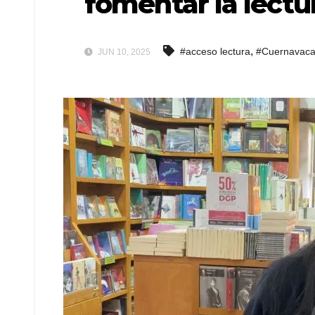
fomentar la lect
,
#acceso lectura
#Cuernavac
JUN 10, 2025