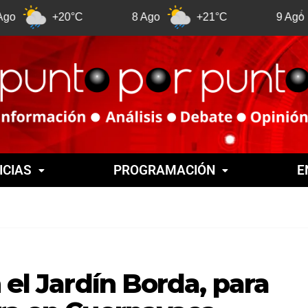
°C
8 Ago
+21°C
9 Ago
+21°C
ICIAS
PROGRAMACIÓN
E
 el Jardín Borda, para