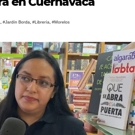
ura en Cuernavaca
,
,
,
a
#Jardín Borda
#Librería
#Morelos