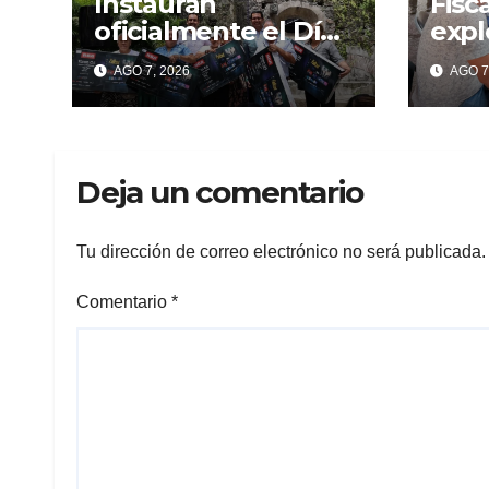
Instauran
Fisc
oficialmente el Día
expl
del Comerciante en
Gran
AGO 7, 2026
AGO 7
Temixco
per
lesi
denu
dañ
Deja un comentario
Tu dirección de correo electrónico no será publicada.
Comentario
*