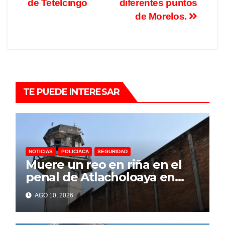
de Tetelcingo
diferentes puntos
de Morelos.
TE PUEDE INTERESAR
NOTICIAS
POLICIACA
SEGURIDAD
Muere un reo en riña en el
penal de Atlacholoaya en
Morelos
AGO 10, 2026