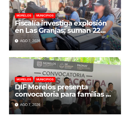
MORELOS
MUNICIPIOS
Fiscalía investiga explosión
en Las Granjas; suman 22
personas lesionadas y 12
AGO 7, 2026
denuncias por daños
MORELOS
MUNICIPIOS
DIF Morelos presenta
convocatoria para familias de
acogida
AGO 7, 2026